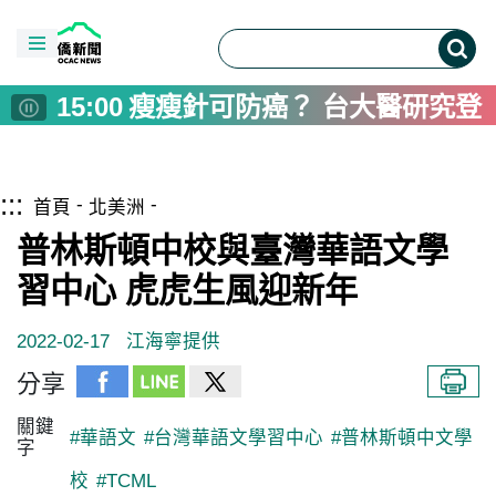
06:00
十三行博物館雙軌考古體驗 
18:00
「2026海線潮旅行」開放報
16:00
Taiwan delegation attends 
15:00
瘦瘦針可防癌？ 台大醫研究登
14:00
婦人反覆感冒確診口咽癌 醫揪
12:00
屏東推父親節遊程 山海藝文、
跳到主要內容區塊
僑務電子報首頁
:::
10:00
作家王聰威用文字打造共享戀
首頁
北美洲
08:00
彰化警用裝備大升級 採購82
普林斯頓中校與臺灣華語文學
08:00
US Diplomat Calls Taiwan Ke
習中心 虎虎生風迎新年
07:00
高雄與日本青森陸奧市簽MOU
2022-02-17
江海寧提供
06:00
十三行博物館雙軌考古體驗 
18:00
「2026海線潮旅行」開放報
分享
16:00
Taiwan delegation attends 
關鍵
#華語文
#台灣華語文學習中心
#普林斯頓中文學
15:00
瘦瘦針可防癌？ 台大醫研究登
字
14:00
婦人反覆感冒確診口咽癌 醫揪
校
#TCML