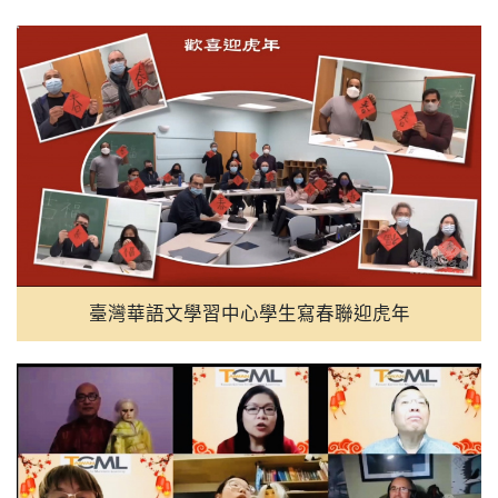
12:00
屏東推父親節遊程 山海藝文、
10:00
作家王聰威用文字打造共享戀
08:00
彰化警用裝備大升級 採購82
08:00
US Diplomat Calls Taiwan Ke
07:00
高雄與日本青森陸奧市簽MOU
06:00
十三行博物館雙軌考古體驗 
臺灣華語文學習中心學生寫春聯迎虎年