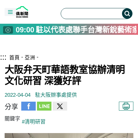
02:00
光雕音樂會水舞取代煙火 池上
12:00
中台灣4縣市新加坡推觀光 在
10:00
第61屆金鐘獎 戲劇、節目類
09:00
駐以代表處聯手台灣新銳藝術
08:00
內政部9月發10萬本公寓減災
08:00
Inflation Up in July, Uncert
跳到主要內容區塊
僑務電子報首頁
:::
07:00
寫詩不只是創作 鴻鴻新詩集
首頁
亞洲
06:00
當藍皮列車重生成舞台 鐵博
大阪弁天町華語教室協辦清明
05:00
菲澳防長重申台海和平重要性
文化研習 深獲好評
04:00
中學教師陳胡彥出書「雙連埤
2022-04-04
駐大阪辦事處提供
02:00
光雕音樂會水舞取代煙火 池上
12:00
中台灣4縣市新加坡推觀光 在
分享
10:00
第61屆金鐘獎 戲劇、節目類
關鍵字
#清明研習
09:00
駐以代表處聯手台灣新銳藝術
08:00
內政部9月發10萬本公寓減災