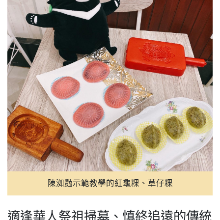
陳洳豔示範教學的紅龜粿、草仔粿
適逢華人祭祖掃墓、慎終追遠的傳統