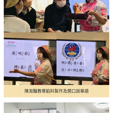
陳洳豔教導餡料製作及開口說華語