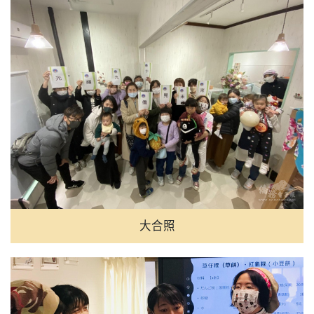
08:00
Inflation Up in July, Uncert
07:00
寫詩不只是創作 鴻鴻新詩集
06:00
當藍皮列車重生成舞台 鐵博
05:00
菲澳防長重申台海和平重要性
04:00
中學教師陳胡彥出書「雙連埤
02:00
光雕音樂會水舞取代煙火 池上
大合照