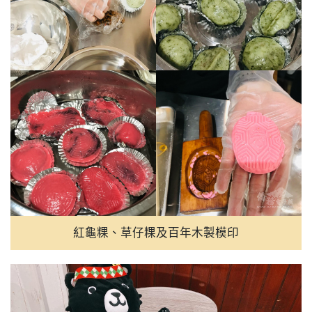
紅龜粿、草仔粿及百年木製模印