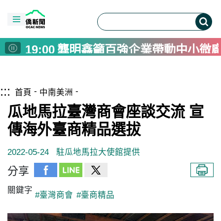
15:00
原台中州農會田中倉庫重生 
21:00
漢光演習北市後備旅高中校園臨
20:00
國1橋科匝道及道路動土 陳其
19:00
龔明鑫籲百強企業帶動中小微
18:00
Junior NATEA Concludes Ina
18:00
玩轉中藥生活節8/29南投登場
跳到主要內容區塊
僑務電子報首頁
:::
16:00
台美混血黃鈞廷入選瓊斯盃白隊
首頁
中南美洲
16:00
量子運算不再科幻 半導體為
瓜地馬拉臺灣商會座談交流 宣
16:00
潮台北系列活動8/22展開 逾1
傳海外臺商精品選拔
15:10
揮毫寫春聯學華語 宿霧臺灣協
2022-05-24
駐瓜地馬拉大使館提供
15:00
原台中州農會田中倉庫重生 
21:00
漢光演習北市後備旅高中校園臨
分享
20:00
國1橋科匝道及道路動土 陳其
關鍵字
#臺灣商會
#臺商精品
19:00
龔明鑫籲百強企業帶動中小微
18:00
Junior NATEA Concludes Ina