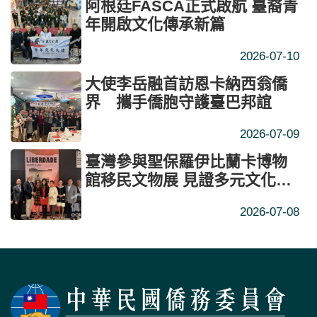
阿根廷FASCA正式啟航 臺裔青
年開啟文化傳承新篇
2026-07-10
大使李岳融首訪恩卡納西翁僑
界 攜手僑胞守護臺巴邦誼
2026-07-09
臺灣參與聖保羅伊比蘭卡博物
館移民文物展 見證多元文化融
合
2026-07-08