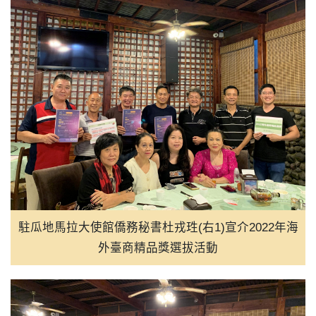
18:00
玩轉中藥生活節8/29南投登場
16:00
台美混血黃鈞廷入選瓊斯盃白隊
16:00
量子運算不再科幻 半導體為
16:00
潮台北系列活動8/22展開 逾1
15:10
揮毫寫春聯學華語 宿霧臺灣協
15:00
原台中州農會田中倉庫重生 
駐瓜地馬拉大使館僑務秘書杜戎珄(右1)宣介2022年海
外臺商精品獎選拔活動