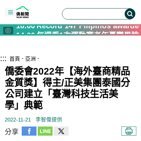
00:00
墾管處響應世界清潔日 淨灘
17:00
陳建仁會晤李安妮 探討李登輝
16:00
Record 147 Filipinos awarde
14:00
每週看1次運動賽老年憂鬱風險
12:00
竹塹文獻30週年特展 引領民
10:00
索契夫領軍 維也納愛樂10月
跳到主要內容區塊
僑務電子報首頁
:::
08:00
中央補助1.58億 桃園平鎮金
首頁
亞洲
04:00
再見「刺秦」 香港漫畫家利志
僑委會2022年【海外臺商精品
04:00
亞洲花滑錦標賽台灣奪1金5銀2
金質獎】得主/正美集團泰國分
00:00
墾管處響應世界清潔日 淨灘
公司建立「臺灣科技生活美
17:00
陳建仁會晤李安妮 探討李登輝
學」典範
16:00
Record 147 Filipinos awarde
14:00
每週看1次運動賽老年憂鬱風險
2022-11-21
李智偉提供
12:00
竹塹文獻30週年特展 引領民
分享
10:00
索契夫領軍 維也納愛樂10月