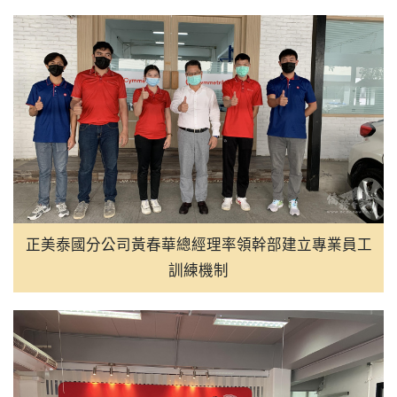
08:00
中央補助1.58億 桃園平鎮金
04:00
再見「刺秦」 香港漫畫家利志
04:00
亞洲花滑錦標賽台灣奪1金5銀2
00:00
墾管處響應世界清潔日 淨灘
正美泰國分公司黃春華總經理率領幹部建立專業員工
訓練機制