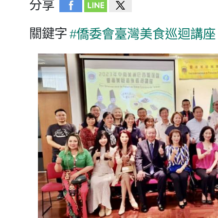
分享
16:00
台美混血黃鈞廷入選瓊斯盃
16:00
量子運算不再科幻 半導
關鍵字
16:00
#僑委會臺灣美食巡迴講座
潮台北系列活動8/22展開 
15:10
揮毫寫春聯學華語 宿霧臺
15:00
原台中州農會田中倉庫重
14:50
巴西博愛服務團歡慶父親節
14:00
癌症免疫療法之父羅森伯