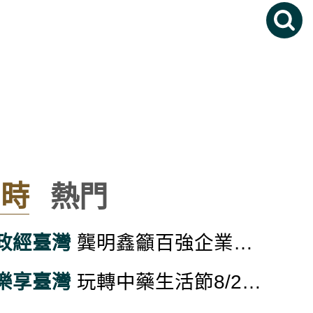
即時
熱門
政經臺灣
龔明鑫籲百強企業帶動中小微廠商升級 擴大贏者圈
樂享臺灣
玩轉中藥生活節8/29南投登場 推廣文化與應用