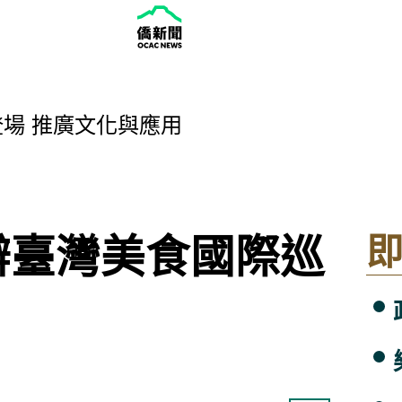
格 9月來台盼與醫界交流
小微廠商升級 擴大贏者圈
naugural Seattle Tech Camp
登場 推廣文化與應用
白隊 榮幸披台灣戰袍
體為後盾台廠用蛋白戰術卡位
逾150場音樂演出
灣協會開辦第六期華語學習營
辦臺灣美食國際巡
生 打造「穀倉起藝」空間
 肯定父親的責任與辛勞
格 9月來台盼與醫界交流
小微廠商升級 擴大贏者圈
naugural Seattle Tech Camp
登場 推廣文化與應用