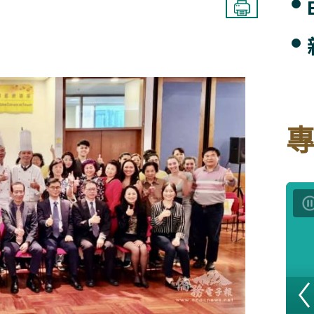
白隊 榮幸披台灣戰袍
體為後盾台廠用蛋白戰術卡位
逾150場音樂演出
灣協會開辦第六期華語學習營
生 打造「穀倉起藝」空間
 肯定父親的責任與辛勞
格 9月來台盼與醫界交流