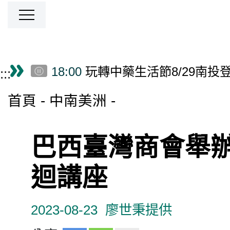
14:00
癌症免疫療法之父羅森伯
19:00
龔明鑫籲百強企業帶動中
18:00
Junior NATEA Concludes I
跳到主要內容區塊
僑務電子報首頁
18:00
玩轉中藥生活節8/29南投
:::
16:00
台美混血黃鈞廷入選瓊斯盃
首頁
中南美洲
16:00
量子運算不再科幻 半導
16:00
潮台北系列活動8/22展開 
15:10
揮毫寫春聯學華語 宿霧臺
巴西臺灣商會舉
15:00
原台中州農會田中倉庫重
14:50
巴西博愛服務團歡慶父親節
迴講座
14:00
癌症免疫療法之父羅森伯
19:00
龔明鑫籲百強企業帶動中
18:00
Junior NATEA Concludes I
2023-08-23
廖世秉提供
18:00
玩轉中藥生活節8/29南投