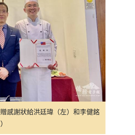
致贈感謝狀給洪廷瑋（左）和李健銘
右）