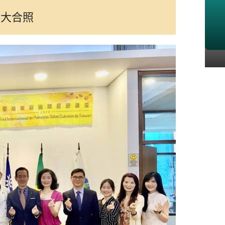
僑胞關心議題
員大合照