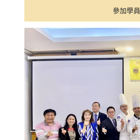
光華選讀
參加學