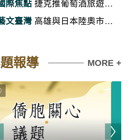
國際焦點
捷克推葡萄酒旅遊 農業提升附加價值
藝文臺灣
高雄與日本陸奧市推景點互惠 可獲給紀念品或優惠
專題報導
MORE +