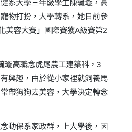
保健系大學三年級學生陳毓璇，高
中寵物打扮，大學轉系，她日前參
文化美容大賽」國際賽獲A級賽第2
毓璇高職念虎尾農工建築科，3
麼有興趣，由於從小家裡就飼養馬
，常帶狗狗去美容，大學決定轉念
願念動保系家政群，上大學後，因