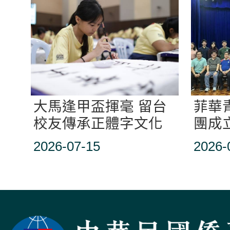
大馬逢甲盃揮毫 留台
菲華
校友傳承正體字文化
團成
享赴
2026-07-15
2026-