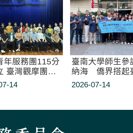
青年服務團115分
臺南大學師生參
立 臺灣觀摩團分
納海 僑界搭起
臺心得
教育交流橋梁
07-14
2026-07-14