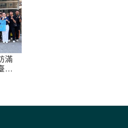
訪滿
臺土