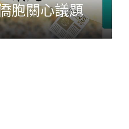
i僑卡推廣