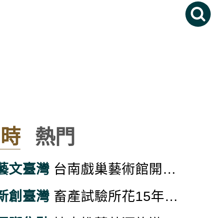
即時
熱門
藝文臺灣
台南戲巢藝術館開館 明華園營運推廣傳統戲曲
新創臺灣
畜產試驗所花15年建立台灣起司技術 從四不像到成功技轉