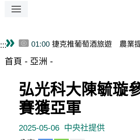
00:00
Taiwan-Asia Exchange Fou
04:00
台南戲巢藝術館開館 明
02:00
畜產試驗所花15年建立台
跳到主要內容區塊
僑務電子報首頁
01:00
捷克推葡萄酒旅遊 農業
:::
00:00
高雄與日本陸奧市推景點
首頁
亞洲
00:00
Taiwan-Asia Exchange Fou
04:00
台南戲巢藝術館開館 明
02:00
畜產試驗所花15年建立台
弘光科大陳毓璇
01:00
捷克推葡萄酒旅遊 農業
00:00
高雄與日本陸奧市推景點
賽獲亞軍
00:00
Taiwan-Asia Exchange Fou
2025-05-06
中央社提供