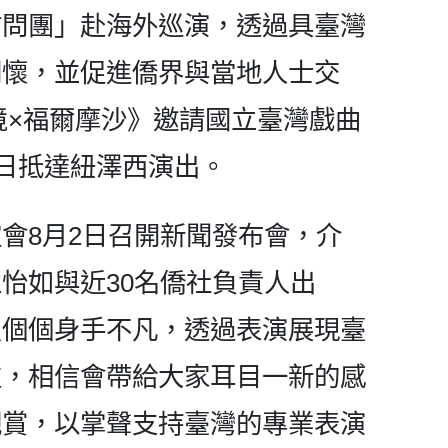
訪問團」赴海外巡演，透過具臺灣
關懷，並促進僑界與當地人士交
藝境×福爾摩沙》邀請國立臺灣戲曲
1日抵達紐澤西演出。
會8月2日召開新聞發布會，介
怡如與近30名僑社負責人出
員個個身手不凡，透過表演展現臺
技，相信會帶給大家耳目一新的感
觀賞，以掌聲支持臺灣的專業表演