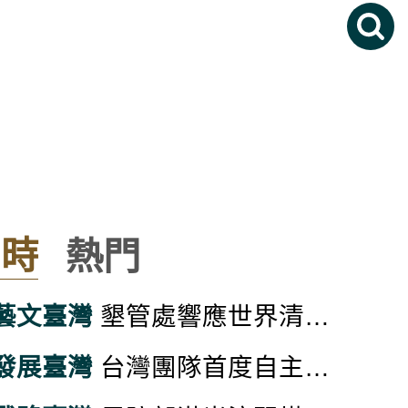
即時
熱門
藝文臺灣
墾管處響應世界清潔日 淨灘送海龜抱枕開放報名
發展臺灣
台灣團隊首度自主啟航北極 探極端氣候、海洋環流