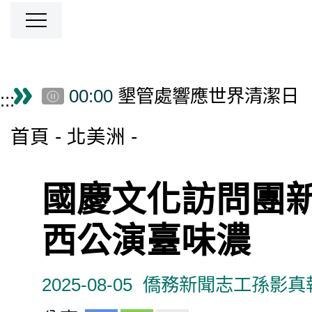
跳到主要內容區塊
00:00
墾管處響應世界清潔日
僑務電子報首頁
:::
首頁
北美洲
國慶文化訪問團新
西公演臺味濃
2025-08-05
僑務新聞志工孫影真