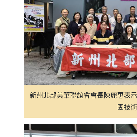
新州北部美華聯誼會會長陳麗惠表
團技