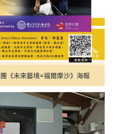
問團《未來藝境×福爾摩沙》海報