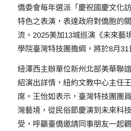
僑委會每年選派「慶祝國慶文化
特色之表演，表達政府對僑胞的
流。2025美加13城巡演《未來
學院臺灣特技團擔綱，將於8月3
紐澤西主辦單位新州北部美華聯誼
紹演出詳情，紐約文教中心主任王
席。王怡如表示，臺灣特技團團
灣藝境，從民俗節慶演到未來科
受，呼籲臺僑邀請同事朋友一起