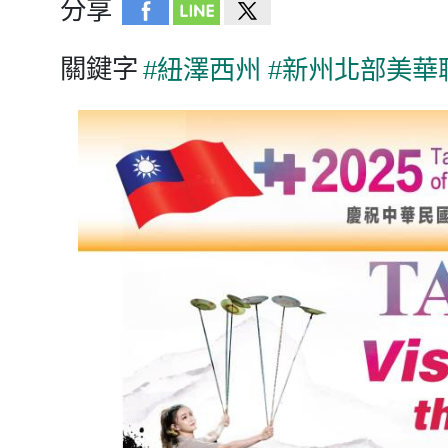
分享
關鍵字
#紐澤西州
#新州北部美華