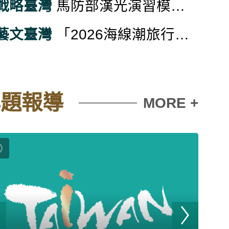
戰略臺灣
馬防部漢光演習模擬設施遭敵襲擾 驗證應變能力
藝文臺灣
「2026海線潮旅行」開放報名 五大遊程漫遊漁村風光
專題報導
MORE +