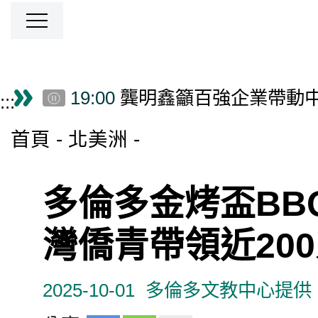
跳到主要內容區塊
19:00
龔明鑫籲百強企業帶動
僑務電子報首頁
:::
18:00
Junior NATEA Concludes
18:00
玩轉中藥生活節8/29南
首頁
北美洲
16:00
台美混血黃鈞廷入選瓊斯
16:00
量子運算不再科幻 半
16:00
潮台北系列活動8/22展開
多倫多金烤盃BB
15:10
揮毫寫春聯學華語 宿霧
15:00
原台中州農會田中倉庫
灣僑青帶領近20
14:50
巴西博愛服務團歡慶父親
14:00
癌症免疫療法之父羅森
2025-10-01
多倫多文教中心提供