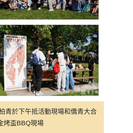
)藍柏青於下午抵活動現場和僑青大合
 金烤盃BBQ現場