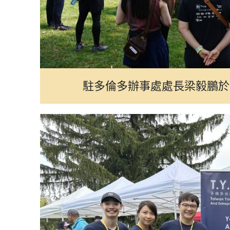
光華選讀
駐多倫多辦事處處長梁毅鵬於