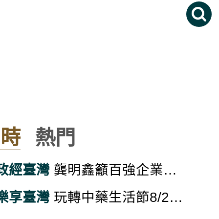
即時
熱門
政經臺灣
龔明鑫籲百強企業帶動中小微廠商升級 擴大贏者圈
樂享臺灣
玩轉中藥生活節8/29南投登場 推廣文化與應用