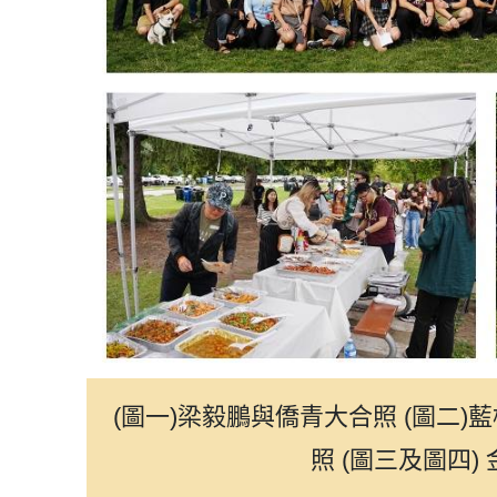
(圖一)梁毅鵬與僑青大合照 (圖二
照 (圖三及圖四)