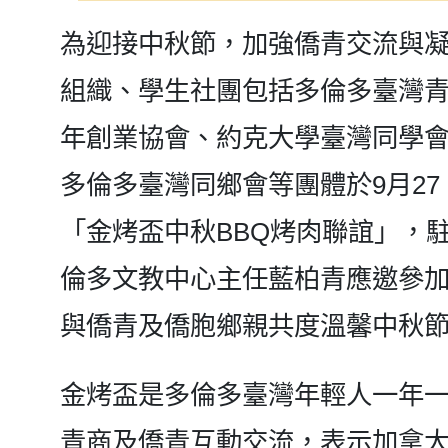
為迎接中秋節，加強僑青交流與
組織、學生社團包括多倫多臺灣
年創業協會、約克大學臺灣同學
多倫多臺灣同鄉會等團體於9月27 日在多
「金烤盃中秋BBQ烤肉聯誼」，
倫多文教中心主任藍柏青應邀參
與僑青及僑胞鄉親共度溫馨中秋
金烤盃是多倫多臺灣年輕人一年
青商及僑青互動交流，表示加拿