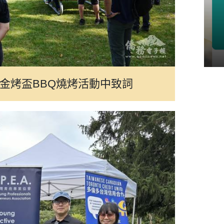
僑胞關心議題
金烤盃BBQ燒烤活動中致詞