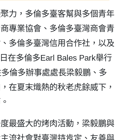
凝聚力，多倫多臺客幫與多個青年
青商專業協會、多倫多臺灣商會青
會、多倫多臺灣信用合作社，以及
倫多Earl Bales Park舉行
駐多倫多辦事處處長梁毅鵬、多
加，在夏末熾熱的秋老虎餘威下，
節。
一度最盛大的烤肉活動，梁毅鵬與
大主流社會對臺灣持肯定、友善與