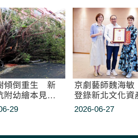
樹傾倒重生 新
京劇藝師魏海敏
坑附幼繪本見證
登錄新北文化資
教育
存者
06-29
2026-06-27