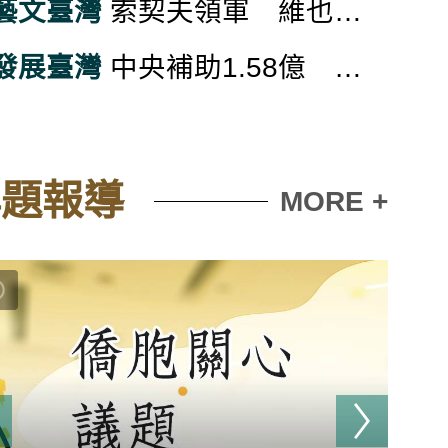
藝文臺灣
索契夫領軍 維也納愛樂10月重返台北國家音樂廳
發展臺灣
中央補助1.58億 桃園平鎮金陵路替代道路開工
專題報導
MORE +