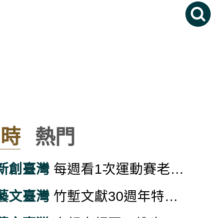
即時
熱門
新創臺灣
每週看1次運動賽老年憂鬱風險降3成 醫：觀眾席的大腦復健
藝文臺灣
竹塹文獻30週年特展 引領民眾閱讀新竹城市故事