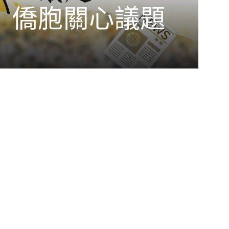
i僑卡推廣