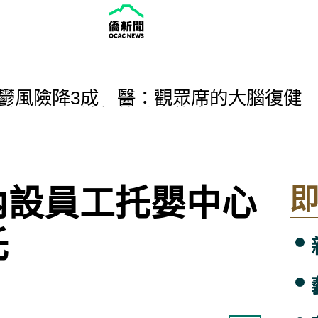
鬱風險降3成 醫：觀眾席的大腦復健
引領民眾閱讀新竹城市故事
10月重返台北國家音樂廳
園平鎮金陵路替代道路開工
家利志達畫展將登台
金5銀2銅 團隊表現超出預期
內設員工托嬰中心
 淨灘送海龜抱枕開放報名
托