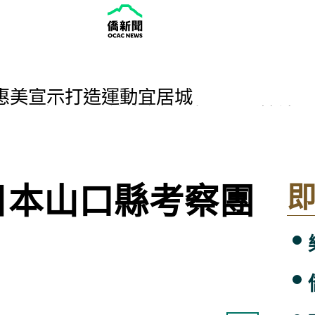
惠美宣示打造運動宜居城
空軍子弟小學聯誼會年會 傳承忠勇精神
院訪團 盼臺美持續深化各領域夥伴關
 營造溫潤質感淡雅木香
獲獎大學生 卓揆：持續落實「以人為本
學華語 工程師歐德納：把中文當成一輩
日本山口縣考察團
訪賓 重申臺灣堅定強化國防力量與經
薩湖越南裔漁民百年無根漂泊
揆向得獎人邱坤良、廖慶松、徐仁修致敬
unior NATEA西雅圖首屆暑期營隊圓