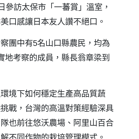
4日參訪太保市「一蕃賞」溫室，
鮮美口感讓日本友人讚不絕口。
察團中有5名山口縣農民，均為
實地考察的成員，縣長翁章梁到
溫環境下如何穩定生產高品質蔬
候挑戰，台灣的高溫對策經驗深具
團隊也前往悠沃農場、阿里山百合
了解不同作物的栽培管理模式。