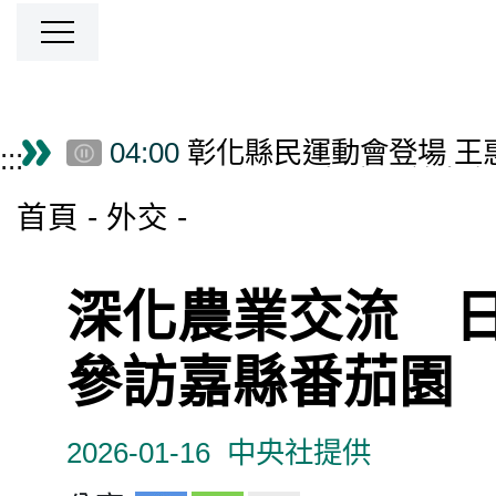
跳到主要內容區塊
04:00
彰化縣民運動會登場 王
僑務電子報首頁
:::
02:30
200僑民溫馨齊聚美東
02:30
總統接見布魯金斯研究
首頁
外交
02:00
玉山排雲山莊導入國產材
01:45
頒獎表揚人本環境競賽
01:30
北加州TCML谷歌專班
深化農業交流 
01:30
總統接見凱達格蘭論壇
01:00
自由與鄉愁交織：洞里
參訪嘉縣番茄園
00:45
頒發行政院文化獎 卓
00:30
跨世代傳承展現科技力 J
2026-01-16
中央社提供