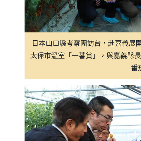
光華選讀
日本山口縣考察團訪台，赴嘉義展開
太保市溫室「一蕃賞」，與嘉義縣長
番