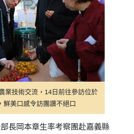
農業技術交流，14日前往參訪位於
，鮮美口感令訪團讚不絕口
產部長岡本章生率考察團赴嘉義縣