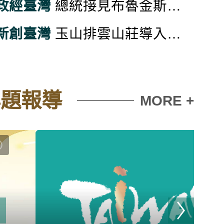
政經臺灣
總統接見布魯金斯研究院訪團 盼臺美持續深化各領域夥伴關係 共同維護世界和平穩定
新創臺灣
玉山排雲山莊導入國產材 營造溫潤質感淡雅木香
專題報導
MORE +