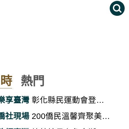
係 共同維護世界和平穩定
」交通安全，並呼籲立法院合理恢復道
子的旅程
即時
熱門
濟韌性 與國際社會肩並肩維持和平穩定
，並堅定捍衛文化部預算
樂享臺灣
彰化縣民運動會登場 王惠美宣示打造運動宜居城
滿落幕
僑社現場
200僑民溫馨齊聚美東空軍子弟小學聯誼會年會 傳承忠勇精神