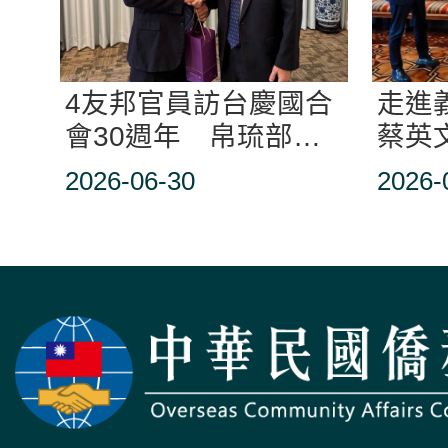
4友邦官員訪台慶國合
走進
會30週年 帛琉部長
蔡英
感謝台灣幫助
步步
2026-06-30
2026-