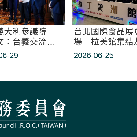
義大利參議院
台北國際食品展
文：台義交流一
場 拉美館集結
深化
美食促雙邊合作
06-29
2026-06-25