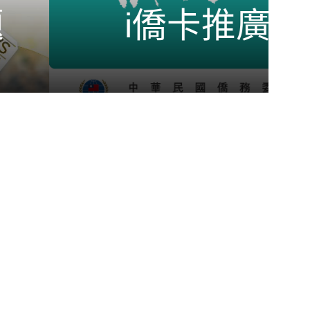
i僑卡推廣