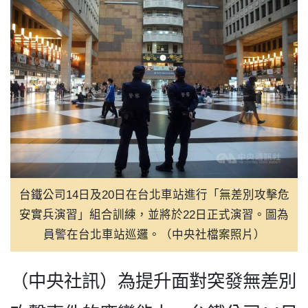
08:00
高雄市府推大林蒲遷村進度 
08:00
Interview: Taiwan's Wen Erh 
07:00
選舉也能打造流行歌！臺灣競選
06:00
台灣藝術家前進多倫多夏日藝
05:00
同湖不同命 洞里薩湖高棉與越
04:00
彰化縣民運動會登場 王惠美宣
02:30
200僑民溫馨齊聚美東空軍子
台鐵公司14日及20日在台北車站進行「無差別攻擊危
安實兵演習」組合訓練，並將於22日正式演習。圖為
員警在台北車站巡邏。（中央社檔案照片）
（中央社訊）為提升面對突發無差別