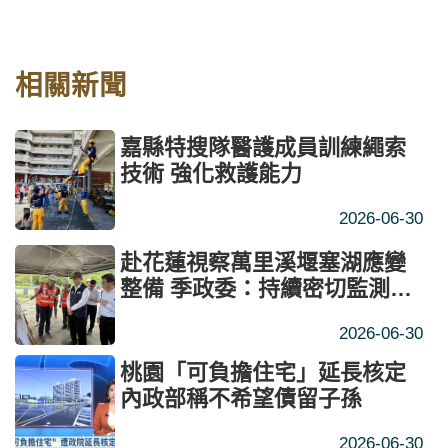
相關新聞
嘉縣特搜隊醫護成員訓練繩索
技術 強化救護能力
2026-06-30
赴花蓮視察萬里溪堰塞湖應變
整備 季政委：持續密切監測堰
塞湖變化 落實預警通報及應變
2026-06-30
機制
桃園「可負擔住宅」延長核定
內政部稱不希望債留子孫
2026-06-30