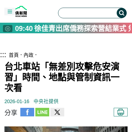
02:30
200僑民溫馨齊聚美東空軍子
10:00
高雄電影節主打「抓馬」 金法
09:40
徐佳青出席僑務探索營結業式 
09:00
首爾因應熱浪威脅 啟動避暑
08:00
高雄市府推大林蒲遷村進度 
跳到主要內容區塊
僑務電子報首頁
:::
08:00
Interview: Taiwan's Wen Erh 
首頁
內政
07:00
選舉也能打造流行歌！臺灣競選
台北車站「無差別攻擊危安演
06:00
台灣藝術家前進多倫多夏日藝
習」時間、地點與管制資訊一
05:00
同湖不同命 洞里薩湖高棉與越
次看
04:00
彰化縣民運動會登場 王惠美宣
02:30
200僑民溫馨齊聚美東空軍子
2026-01-16
中央社提供
10:00
高雄電影節主打「抓馬」 金法
分享
09:40
徐佳青出席僑務探索營結業式 
09:00
首爾因應熱浪威脅 啟動避暑