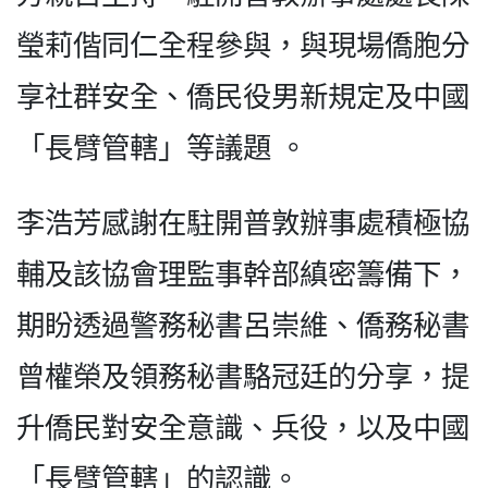
瑩莉偕同仁全程參與，與現場僑胞分
享社群安全、僑民役男新規定及中國
「長臂管轄」等議題 。
李浩芳感謝在駐開普敦辦事處積極協
輔及該協會理監事幹部縝密籌備下，
期盼透過警務秘書呂崇維、僑務秘書
曾權榮及領務秘書駱冠廷的分享，提
升僑民對安全意識、兵役，以及中國
「長臂管轄」的認識。