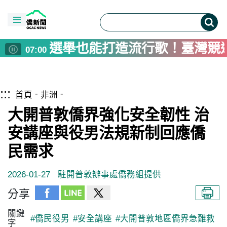
選舉也能打造流行歌！臺灣競
07:00
台灣藝術家前進多倫多夏日藝
06:00
同湖不同命 洞里薩湖高棉與
05:00
跳到主要內容區塊
僑務電子報首頁
彰化縣民運動會登場 王惠美
:::
04:00
首頁
非洲
200僑民溫馨齊聚美東空軍子
02:30
大開普敦僑界強化安全韌性 治
總統接見布魯金斯研究院訪團
02:30
安講座與役男法規新制回應僑
玉山排雲山莊導入國產材 營
02:00
民需求
頒獎表揚人本環境競賽獲獎大
01:45
北加州TCML谷歌專班學華語
01:30
2026-01-27
駐開普敦辦事處僑務組提供
總統接見凱達格蘭論壇訪賓 
01:30
分享
關鍵
#僑民役男
#安全講座
#大開普敦地區僑界急難救
字