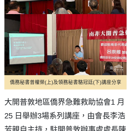
僑務秘書曾權榮(上)及領務秘書駱冠廷(下)講座分享
大開普敦地區僑界急難救助協會1 月
25 日舉辦3場系列講座，由會長李浩
芳親自主持，駐開普敦辦事處處長陳