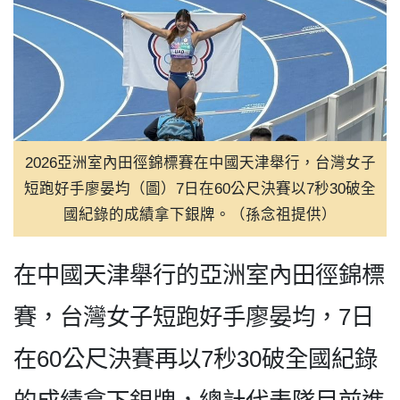
09:00
首爾因應熱浪威脅 啟動避暑
08:00
高雄市府推大林蒲遷村進度 
08:00
Interview: Taiwan's Wen Erh 
07:00
選舉也能打造流行歌！臺灣競選
06:00
台灣藝術家前進多倫多夏日藝
05:00
同湖不同命 洞里薩湖高棉與越
2026亞洲室內田徑錦標賽在中國天津舉行，台灣女子
04:00
彰化縣民運動會登場 王惠美宣
短跑好手廖晏均（圖）7日在60公尺決賽以7秒30破全
國紀錄的成績拿下銀牌。（孫念祖提供）
在中國天津舉行的亞洲室內田徑錦標
賽，台灣女子短跑好手廖晏均，7日
在60公尺決賽再以7秒30破全國紀錄