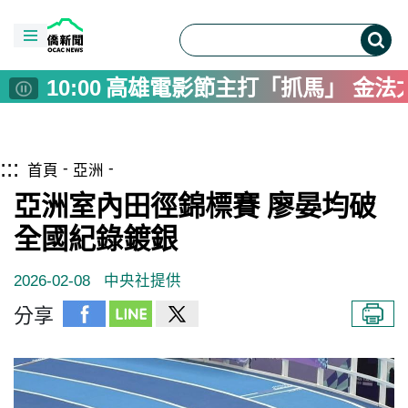
04:00
彰化縣民運動會登場 王惠美宣
12:00
台南「雙鴨」吉祥物 授權帶動
10:00
高雄電影節主打「抓馬」 金法
09:40
徐佳青出席僑務探索營結業式 
09:00
首爾因應熱浪威脅 啟動避暑
跳到主要內容區塊
僑務電子報首頁
:::
08:00
高雄市府推大林蒲遷村進度 
首頁
亞洲
08:00
Interview: Taiwan's Wen Erh 
亞洲室內田徑錦標賽 廖晏均破
07:00
選舉也能打造流行歌！臺灣競選
全國紀錄鍍銀
06:00
台灣藝術家前進多倫多夏日藝
2026-02-08
中央社提供
05:00
同湖不同命 洞里薩湖高棉與越
04:00
彰化縣民運動會登場 王惠美宣
分享
12:00
台南「雙鴨」吉祥物 授權帶動
10:00
高雄電影節主打「抓馬」 金法
09:40
徐佳青出席僑務探索營結業式 