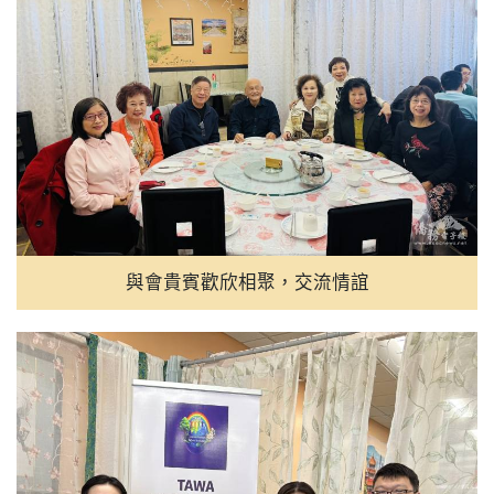
與會貴賓歡欣相聚，交流情誼