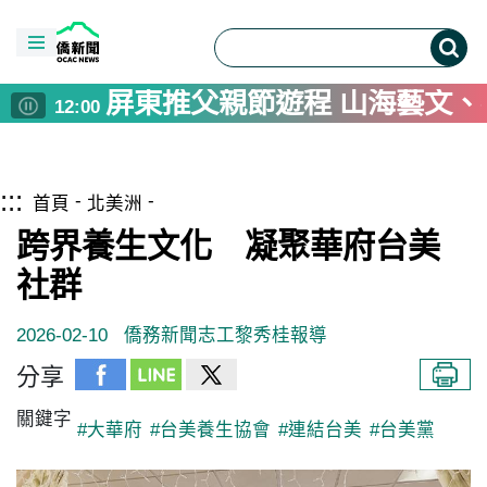
屏東推父親節遊程 山海藝文
12:00
作家王聰威用文字打造共享戀
10:00
彰化警用裝備大升級 採購82
08:00
跳到主要內容區塊
僑務電子報首頁
US Diplomat Calls Taiwan Ke
:::
08:00
首頁
北美洲
高雄與日本青森陸奧市簽MO
07:00
跨界養生文化 凝聚華府台美
十三行博物館雙軌考古體驗 
06:00
社群
德青年安全政策學習營 駐德
05:00
台南戲巢藝術館開館 明華園
04:00
2026-02-10
僑務新聞志工黎秀桂報導
畜產試驗所花15年建立台灣
02:00
分享
捷克推葡萄酒旅遊 農業提升
01:00
關鍵字
#大華府
#台美養生協會
#連結台美
#台美黨