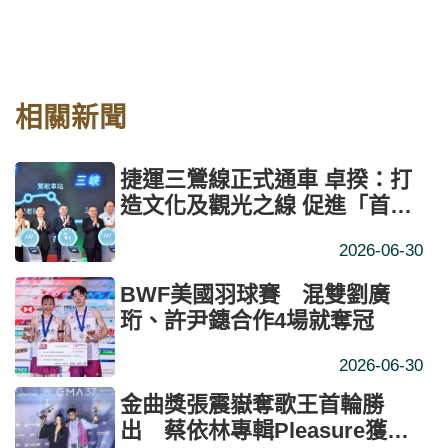
相關新聞
捷運三鶯線正式通車 卓揆：打
造文化及觀光之線 促進「首都
圈黃金廊帶」發展
2026-06-30
BWF美國羽球賽 混雙劉廣
珩、許尹鏸合作4場就奪冠
2026-06-30
金曲獎張震嶽奪歌王首輪勝
出 蔡依林專輯Pleasure獲讚