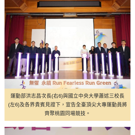
20:00
中捷藍線土建第1標12日開工 
19:30
從文化認同到人生選擇 FASC
18:30
阿根廷國際傑人會書法與水墨畫
18:00
「魯冰花」票房破650萬 顏
17:45
卓揆：漢光、城鎮韌性演習相結
17:30
造山者阿根廷首映 觀眾從台
運動部洪志昌次長(右6)與國立中央大學蕭述三校長
(左6)及各界貴賓見證下，宣告全臺頂尖大專運動員將
齊聚桃園同場競技。