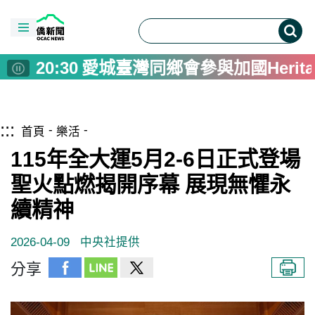
17:30
造山者阿根廷首映 觀眾從台
21:30
TCML大阪弁天町秀臺灣剪紙
21:00
2026火箭競賽科普闖關 空
20:30
愛城臺灣同鄉會參與加國Heritag
20:00
中研院會晤德國在台協會 深
20:00
中捷藍線土建第1標12日開工 
跳到主要內容區塊
僑務電子報首頁
:::
19:30
從文化認同到人生選擇 FASC
首頁
樂活
18:30
阿根廷國際傑人會書法與水墨畫
115年全大運5月2-6日正式登場
18:00
「魯冰花」票房破650萬 顏
聖火點燃揭開序幕 展現無懼永
17:45
卓揆：漢光、城鎮韌性演習相結
續精神
17:30
造山者阿根廷首映 觀眾從台
21:30
TCML大阪弁天町秀臺灣剪紙
2026-04-09
中央社提供
21:00
2026火箭競賽科普闖關 空
分享
20:30
愛城臺灣同鄉會參與加國Heritag
20:00
中研院會晤德國在台協會 深