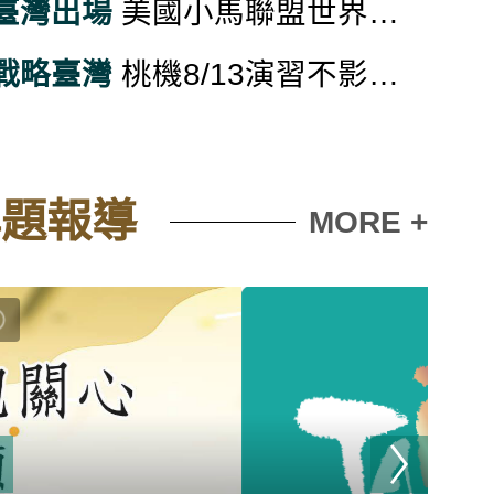
臺灣出場
美國小馬聯盟世界青棒錦標賽 台灣隊奪亞軍
戰略臺灣
桃機8/13演習不影響航班 聯外接駁交通暫停
專題報導
MORE +