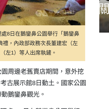
僑胞關心議題
理處8日在鵝鑾鼻公園舉行「鵝鑾鼻
典禮，內政部政務次長董建宏（左
機（左1）等人出席執鏟。
鼻公園周邊老舊賣店期間，意外挖
考古展示館8日動土。國家公園
帶動鵝鑾鼻觀光。