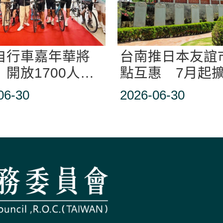
自行車嘉年華將
台南推日本友誼
開放1700人免
點互惠 7月起
名
12市
06-30
2026-06-30