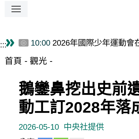
跳到主要內容區塊
10:00
2026年國際少年運動
僑務電子報首頁
:::
09:25
僑委會出國視察訪問均
09:00
美國小馬聯盟世界青棒
首頁
觀光
08:00
桃機8/13演習不影響
08:00
Tourism to Taiwan Up A
07:00
京劇女伶成為超級英雄
鵝鑾鼻挖出史前
07:00
台中東興國小女籃芬蘭
06:00
高流泰國音樂文化活動
動工訂2028年落
05:00
新加坡米其林在地高檔料
05:00
萊德尼采城堡如皇冠明
2026-05-10
中央社提供