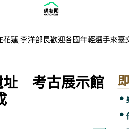
會在花蓮 李洋部長歡迎各國年輕選手來臺
依規範撙節辦理、公開透明
錦標賽 台灣隊奪亞軍
航班 聯外接駁交通暫停
s Visitor Spending Reaches New High
 《閻鐵花》漫畫家常勝談如何把故事畫
遺址 考古展示館
奪冠 壓倒性5戰全勝
 串聯百貨、商圈擴大商機
成
理並列 江振誠餐廳摘二星
珠 融合英式花園列世界遺產