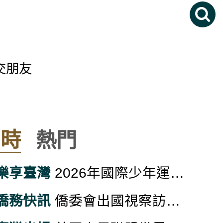
交朋友
得精采
即時
熱門
樂享臺灣
2026年國際少年運動會在花蓮 李洋部長歡迎各國年輕選手來臺交朋友
僑務快訊
僑委會出國視察訪問均依規範撙節辦理、公開透明