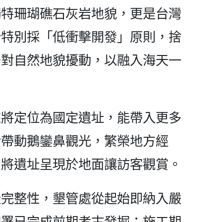
獨特珊瑚礁石灰岩地貌，更是台灣
計特別採「低衝擊開發」原則，捨
少對自然地貌擾動，以融入海天一
來將定位為國定遺址，能帶入更多
盼帶動鵝鑾鼻觀光，繁榮地方經
，將遺址呈現於地面讓訪客觀賞。
產完整性，墾管處從起始即納入嚴
園署已完成前期考古發掘；施工期