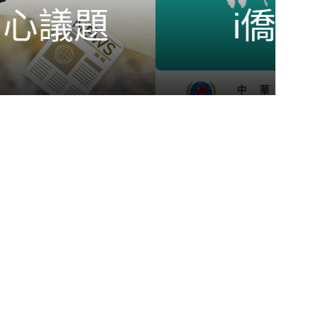
i僑卡推廣