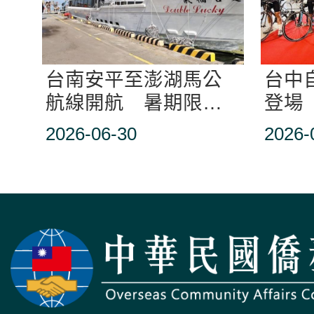
台南安平至澎湖馬公
台中
航線開航 暑期限定
登場 
營運
費報
2026-06-30
2026-