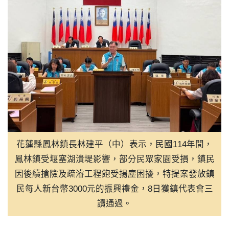
12:00
屏東推父親節遊程 山海藝文、
10:00
作家王聰威用文字打造共享戀
08:00
彰化警用裝備大升級 採購82
08:00
US Diplomat Calls Taiwan Ke
07:00
高雄與日本青森陸奧市簽MOU
06:00
十三行博物館雙軌考古體驗 
花蓮縣鳳林鎮長林建平（中）表示，民國114年間，
鳳林鎮受堰塞湖潰堤影響，部分民眾家園受損，鎮民
因後續搶險及疏濬工程飽受揚塵困擾，特提案發放鎮
民每人新台幣3000元的振興禮金，8日獲鎮代表會三
讀通過。