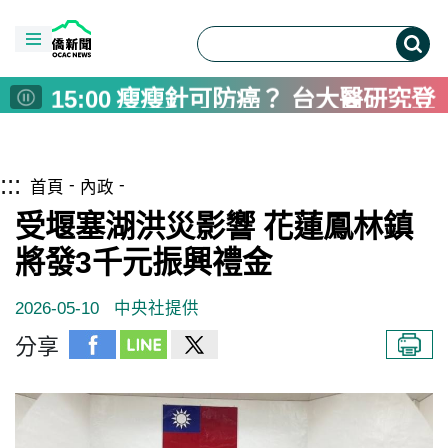
06:00
十三行博物館雙軌考古體驗 
18:00
「2026海線潮旅行」開放報
16:00
Taiwan delegation attends 
15:00
瘦瘦針可防癌？ 台大醫研究登
14:00
婦人反覆感冒確診口咽癌 醫揪
12:00
屏東推父親節遊程 山海藝文、
跳到主要內容區塊
僑務電子報首頁
:::
10:00
作家王聰威用文字打造共享戀
首頁
內政
08:00
彰化警用裝備大升級 採購82
受堰塞湖洪災影響 花蓮鳳林鎮
08:00
US Diplomat Calls Taiwan Ke
將發3千元振興禮金
07:00
高雄與日本青森陸奧市簽MOU
2026-05-10
中央社提供
06:00
十三行博物館雙軌考古體驗 
18:00
「2026海線潮旅行」開放報
分享
16:00
Taiwan delegation attends 
15:00
瘦瘦針可防癌？ 台大醫研究登
14:00
婦人反覆感冒確診口咽癌 醫揪