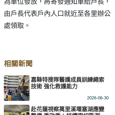
為單位發放，將寄發通知單給戶長，
由戶長代表戶內人口就近至各里辦公
處領取。
相關新聞
嘉縣特搜隊醫護成員訓練繩索
技術 強化救護能力
2026-06-30
赴花蓮視察萬里溪堰塞湖應變