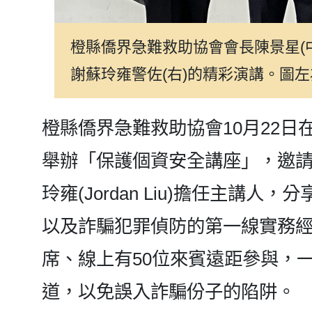
橙縣僑界急難救助協會會長陳景星(
謝蘇玲雍警佐(右)的精彩演講。圖
橙縣僑界急難救助協會10月22
舉辦「保護個資安全講座」，邀
玲雍(Jordan Liu)擔任主講
以及詐騙犯罪偵防的第一線實務經
席、線上有50位來賓遠距參與，
道，以免誤入詐騙份子的陷阱。