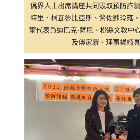
僑界人士出席講座共同汲取預防詐
特里．柯瓦魯比亞斯、警佐蘇玲雍
爾代表員迪巴克·薩尼、橙縣文教中
及傅家康、理事楊綺