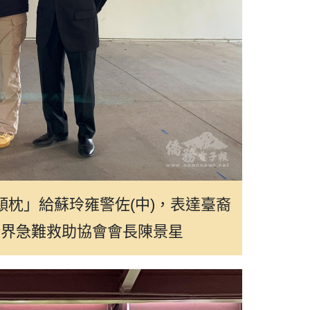
頸枕」給蘇玲雍警佐(中)，表達臺裔
僑界急難救助協會會長陳景星