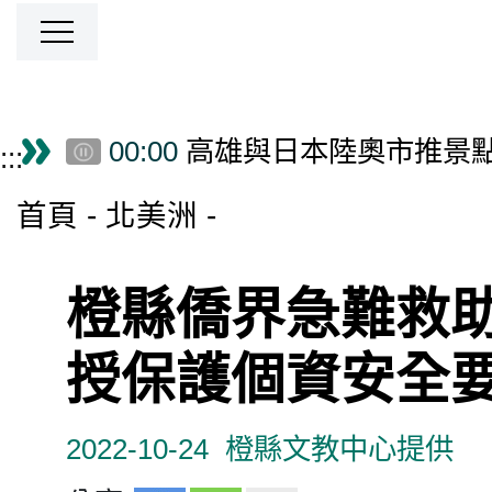
跳到主要內容區塊
00:00
高雄與日本陸奧市推景
僑務電子報首頁
:::
00:00
Taiwan-Asia Exchange F
首頁
北美洲
橙縣僑界急難救助
授保護個資安全
2022-10-24
橙縣文教中心提供