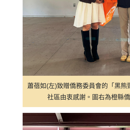
蕭蓓如(左)致贈僑務委員會的「黑熊
社區由衷感謝。圖右為橙縣