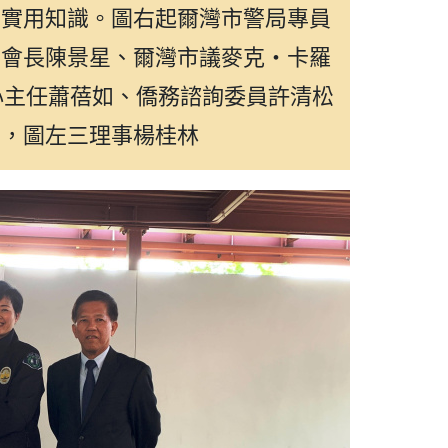
騙實用知識。圖右起爾灣市警局專員
、會長陳景星、爾灣市議麥克‧卡羅
心主任蕭蓓如、僑務諮詢委員許清松
真，圖左三理事楊桂林