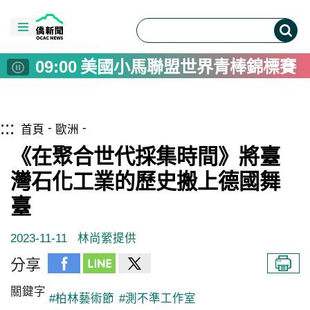
05:00
萊德尼采城堡如皇冠明珠 融
10:00
2026年國際少年運動會在花
09:25
僑委會出國視察訪問均依規範
09:00
美國小馬聯盟世界青棒錦標賽
08:00
桃機8/13演習不影響航班 聯
08:00
Tourism to Taiwan Up As Vi
跳到主要內容區塊
僑務電子報首頁
:::
07:00
京劇女伶成為超級英雄 《閻鐵
首頁
歐洲
07:00
台中東興國小女籃芬蘭奪冠 壓
《在聚合世代採集時間》將臺
06:00
高流泰國音樂文化活動 串聯
灣石化工業的歷史搬上德國舞
05:00
新加坡米其林在地高檔料理並列
臺
05:00
萊德尼采城堡如皇冠明珠 融
10:00
2026年國際少年運動會在花
2023-11-11
林尚縈提供
09:25
僑委會出國視察訪問均依規範
分享
09:00
美國小馬聯盟世界青棒錦標賽
關鍵字
#柏林藝術節
#測不準工作室
08:00
桃機8/13演習不影響航班 聯