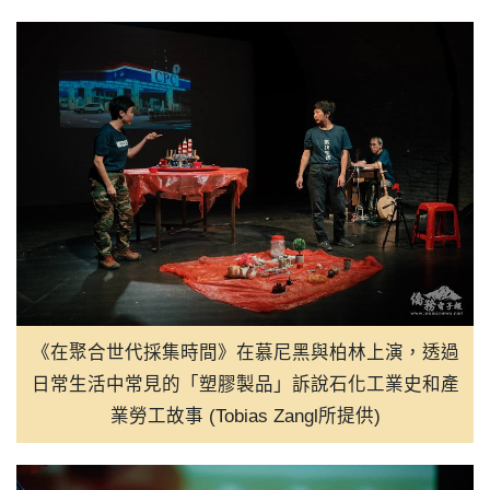
08:00
Tourism to Taiwan Up As Vi
07:00
京劇女伶成為超級英雄 《閻鐵
07:00
台中東興國小女籃芬蘭奪冠 壓
06:00
高流泰國音樂文化活動 串聯
05:00
新加坡米其林在地高檔料理並列
05:00
萊德尼采城堡如皇冠明珠 融
《在聚合世代採集時間》在慕尼黑與柏林上演，透過
日常生活中常見的「塑膠製品」訴說石化工業史和產
業勞工故事 (Tobias Zangl所提供)