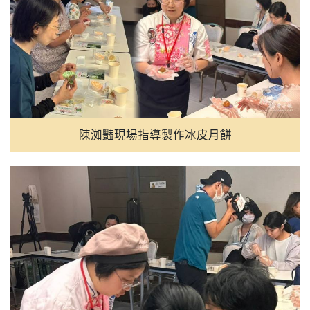
陳洳豔現場指導製作冰皮月餅