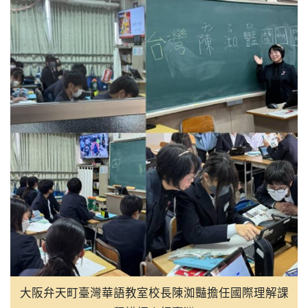
18:00
玩轉中藥生活節8/29南投登場
16:00
台美混血黃鈞廷入選瓊斯盃白隊
16:00
量子運算不再科幻 半導體為
16:00
潮台北系列活動8/22展開 逾1
15:10
揮毫寫春聯學華語 宿霧臺灣協
15:00
原台中州農會田中倉庫重生 
大阪弁天町臺灣華語教室校長陳洳豔擔任國際理解課