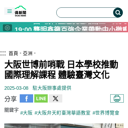
15:00
原台中州農會田中倉庫重生 
21:00
漢光演習北市後備旅高中校園臨
20:00
國1橋科匝道及道路動土 陳其
19:00
龔明鑫籲百強企業帶動中小微
18:00
Junior NATEA Concludes Ina
18:00
玩轉中藥生活節8/29南投登場
跳到主要內容區塊
僑務電子報首頁
:::
16:00
台美混血黃鈞廷入選瓊斯盃白隊
首頁
亞洲
16:00
量子運算不再科幻 半導體為
大阪世博前哨戰 日本學校推動
16:00
潮台北系列活動8/22展開 逾1
國際理解課程 體驗臺灣文化
15:10
揮毫寫春聯學華語 宿霧臺灣協
2025-03-08
駐大阪辦事處提供
15:00
原台中州農會田中倉庫重生 
21:00
漢光演習北市後備旅高中校園臨
分享
20:00
國1橋科匝道及道路動土 陳其
關鍵字
#大阪
#大阪弁天町臺灣華語教室
#世界博覽會
19:00
龔明鑫籲百強企業帶動中小微
18:00
Junior NATEA Concludes Ina