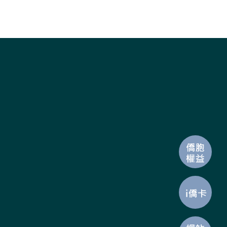
西團－十鼓擊樂團
《臺灣躍動》宣傳影
片