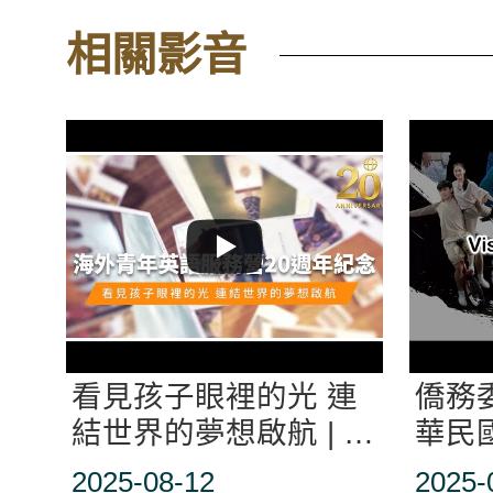
相關影音
看見孩子眼裡的光 連
僑務
結世界的夢想啟航 | 海
華民
外青年英語服務營20
文化
2025-08-12
2025-