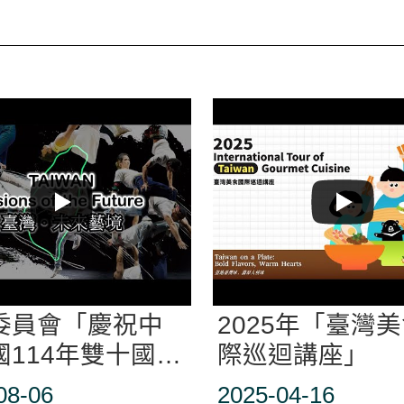
委員會「慶祝中
2025年「臺灣
國114年雙十國慶
際巡迴講座」
訪問團」北美洲
08-06
2025-04-16