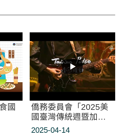
美食國
僑務委員會「2025美
國臺灣傳統週暨加拿
大亞裔傳統月」美加
2025-04-14